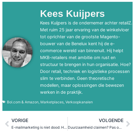
Kees Kuijpers
Kees Kuijpers is de ondernemer achter retailZ.
Met ruim 25 jaar ervaring van de winkelvloer
tot oprichter van de grootste Magento-
bouwer van de Benelux kent hij de e-
commerce wereld van binnenuit. Hij helpt
MKB-retailers met ambitie om rust en
structuur te brengen in hun organisatie. Hoe?
Door retail, techniek en logistieke processen
slim te verbinden. Geen theoretische
modellen, maar oplossingen die bewezen
werken in de praktijk.
Bol.com & Amazon
,
Marketplaces
,
Verkoopkanalen
VORIGE
VOLGENDE
E-mailmarketing is niet dood: Hoe wij klanten terug laten komen
Duurzaamheid claimen? Pas op voor de ACM en ‘Greenwashing’