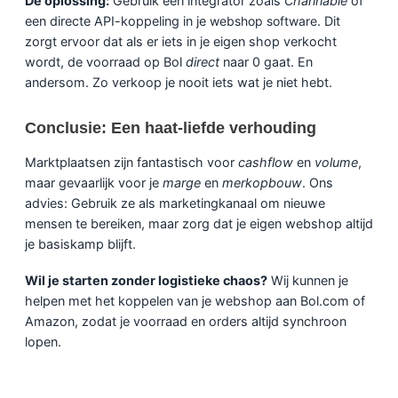
De oplossing:
Gebruik een integrator zoals
Channable
of
een directe API-koppeling in je
webshop software
. Dit
zorgt ervoor dat als er iets in je eigen shop verkocht
wordt, de voorraad op Bol
direct
naar 0 gaat. En
andersom. Zo verkoop je nooit iets wat je niet hebt.
Conclusie: Een haat-liefde verhouding
Marktplaatsen zijn fantastisch voor
cashflow
en
volume
,
maar gevaarlijk voor je
marge
en
merkopbouw
. Ons
advies: Gebruik ze als marketingkanaal om nieuwe
mensen te bereiken, maar zorg dat je eigen webshop altijd
je basiskamp blijft.
Wil je starten zonder logistieke chaos?
Wij kunnen je
helpen met het koppelen van je webshop aan Bol.com of
Amazon, zodat je voorraad en orders altijd synchroon
lopen.