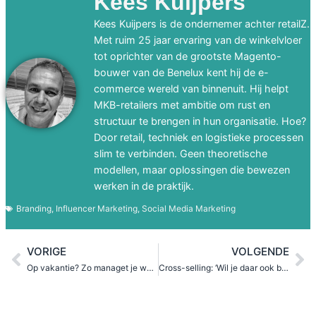
Kees Kuijpers
Kees Kuijpers is de ondernemer achter retailZ.
Met ruim 25 jaar ervaring van de winkelvloer
tot oprichter van de grootste Magento-
bouwer van de Benelux kent hij de e-
commerce wereld van binnenuit. Hij helpt
MKB-retailers met ambitie om rust en
structuur te brengen in hun organisatie. Hoe?
Door retail, techniek en logistieke processen
slim te verbinden. Geen theoretische
modellen, maar oplossingen die bewezen
werken in de praktijk.
Branding
,
Influencer Marketing
,
Social Media Marketing
VORIGE
VOLGENDE
Op vakantie? Zo managet je webshop zichzelf (bijna)
Cross-selling: ‘Wil je daar ook batterijen bij?’