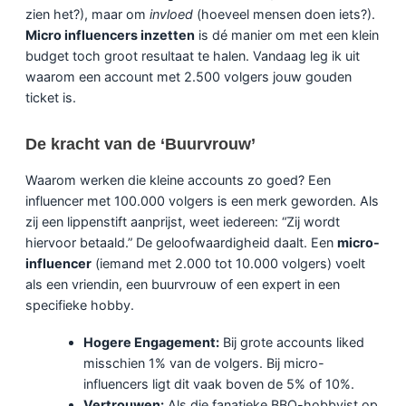
zien het?), maar om
invloed
(hoeveel mensen doen iets?).
Micro influencers inzetten
is dé manier om met een klein
budget toch groot resultaat te halen. Vandaag leg ik uit
waarom een account met 2.500 volgers jouw gouden
ticket is.
De kracht van de ‘Buurvrouw’
Waarom werken die kleine accounts zo goed? Een
influencer met 100.000 volgers is een merk geworden. Als
zij een lippenstift aanprijst, weet iedereen: “Zij wordt
hiervoor betaald.” De geloofwaardigheid daalt. Een
micro-
influencer
(iemand met 2.000 tot 10.000 volgers) voelt
als een vriendin, een buurvrouw of een expert in een
specifieke hobby.
Hogere Engagement:
Bij grote accounts liked
misschien 1% van de volgers. Bij micro-
influencers ligt dit vaak boven de 5% of 10%.
Vertrouwen:
Als die fanatieke BBQ-hobbyist op