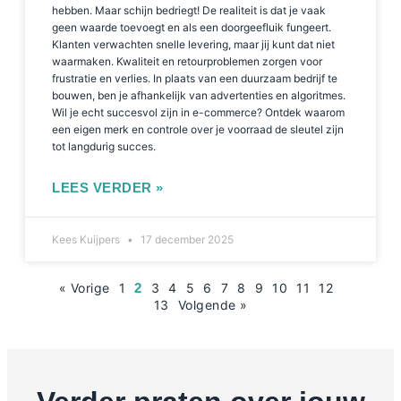
hebben. Maar schijn bedriegt! De realiteit is dat je vaak
geen waarde toevoegt en als een doorgeefluik fungeert.
Klanten verwachten snelle levering, maar jij kunt dat niet
waarmaken. Kwaliteit en retourproblemen zorgen voor
frustratie en verlies. In plaats van een duurzaam bedrijf te
bouwen, ben je afhankelijk van advertenties en algoritmes.
Wil je echt succesvol zijn in e-commerce? Ontdek waarom
een eigen merk en controle over je voorraad de sleutel zijn
tot langdurig succes.
LEES VERDER »
Kees Kuijpers
17 december 2025
« Vorige
1
2
3
4
5
6
7
8
9
10
11
12
13
Volgende »