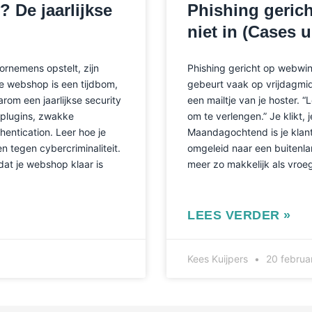
? De jaarlijkse
Phishing gerich
niet in (Cases u
oornemens opstelt, zijn
Phishing gericht op webwinke
e webshop is een tijdbom,
gebeurt vaak op vrijdagmidd
arom een jaarlijkse security
een mailtje van je hoster. 
 plugins, zwakke
om te verlengen.” Je klikt, 
ntication. Leer hoe je
Maandagochtend is je klant
 tegen cybercriminaliteit.
omgeleid naar een buitenla
dat je webshop klaar is
meer zo makkelijk als vroeg
LEES VERDER »
Kees Kuijpers
20 februa