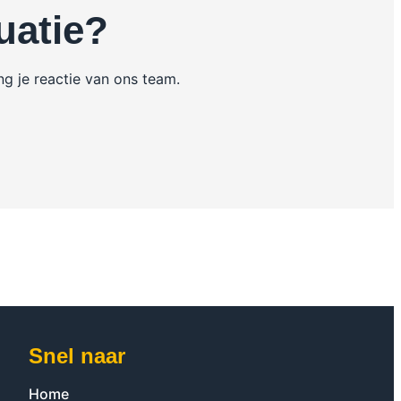
uatie?
g je reactie van ons team.
Snel naar
Home