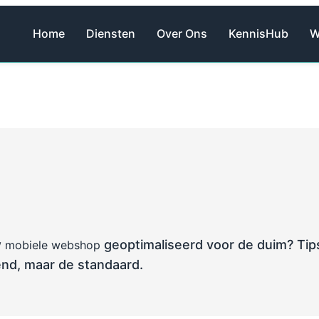
Home
Diensten
Over Ons
KennisHub
W
w
geoptimaliseerd voor de duim? Tip
mobiele webshop
end, maar de standaard.