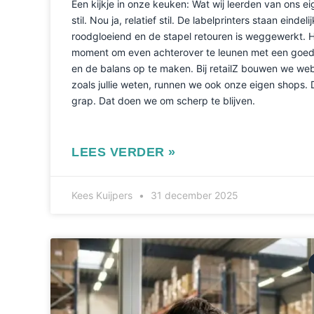
Een kijkje in onze keuken: Wat wij leerden van ons eig
stil. Nou ja, relatief stil. De labelprinters staan eindel
roodgloeiend en de stapel retouren is weggewerkt. H
moment om even achterover te leunen met een goede 
en de balans op te maken. Bij retailZ bouwen we we
zoals jullie weten, runnen we ook onze eigen shops.
grap. Dat doen we om scherp te blijven.
LEES VERDER »
Kees Kuijpers
31 december 2025