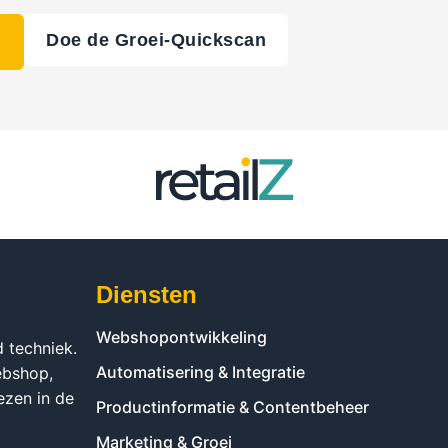
Doe de Groei‑Quickscan
Diensten
Webshopontwikkeling
d techniek.
Automatisering & Integratie
ebshop,
ezen in de
Productinformatie & Contentbeheer
Marketing & Groei