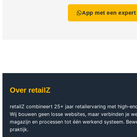
App met een expert
Over retailZ
retailZ combineert 25+ jaar retailervaring met high-en
Wij bouwen geen losse websites, maar verbinden je w
magazijn en processen tot één werkend systeem. Bew
praktijk.