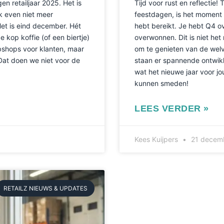
en retailjaar 2025. Het is
Tijd voor rust en reflectie!
ijk even niet meer
feestdagen, is het moment a
et is eind december. Hét
hebt bereikt. Je hebt Q4 ov
kop koffie (of een biertje)
overwonnen. Dit is niet he
bshops voor klanten, maar
om te genieten van de welve
 Dat doen we niet voor de
staan er spannende ontwik
wat het nieuwe jaar voor j
kunnen smeden!
LEES VERDER »
Kees Kuijpers
21 decem
RETAILZ NIEUWS & UPDATES